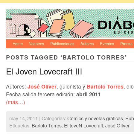
Home
Nosotros
Publicaciones
Autores
Eventos
Prensa
POSTS TAGGED ‘BARTOLO TORRES’
El Joven Lovecraft III
Autores:
José Oliver
, guionista y
Bartolo Torres
, di
Fecha salida tercera edición:
abril 2011
(más…)
may 14, 2011 | Categorías:
Cómics y novelas gráficas
,
Pub
Etiquetas:
Bartolo Torres
,
El joveN Lovecraft
,
José Oliver