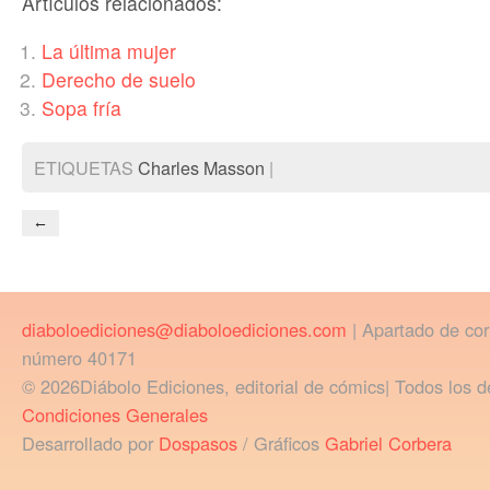
Artículos relacionados:
La última mujer
Derecho de suelo
Sopa fría
ETIQUETAS
Charles Masson
|
←
diaboloediciones@diaboloediciones.com
| Apartado de co
número 40171
© 2026Diábolo Ediciones, editorial de cómics| Todos los d
Condiciones Generales
Desarrollado por
Dospasos
/ Gráficos
Gabriel Corbera