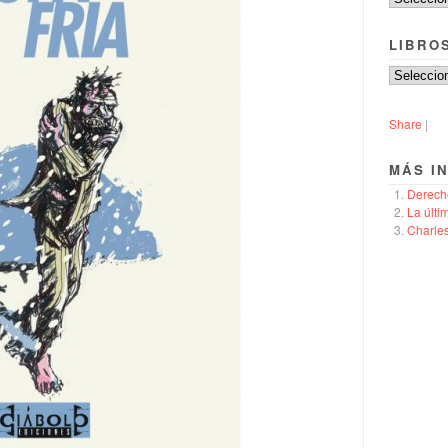
LIBRO
Share
|
MÁS I
Derech
La últi
Charle