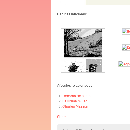
Páginas interiores:
Artículos relacionados:
Derecho de suelo
La última mujer
Charles Masson
Share
|
ETIQUETAS
Charles Masson
|