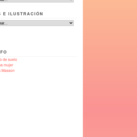
S E ILUSTRACIÓN
NFO
o de suelo
ma mujer
s Masson