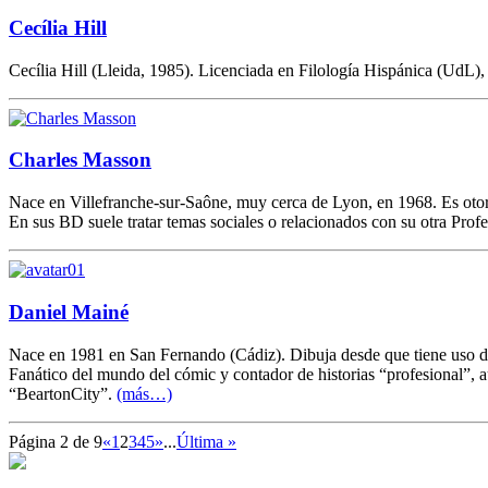
Cecília Hill
Cecília Hill (Lleida, 1985). Licenciada en Filología Hispánica (UdL),
Charles Masson
Nace en Villefranche-sur-Saône, muy cerca de Lyon, en 1968. Es otorri
En sus BD suele tratar temas sociales o relacionados con su otra Pr
Daniel Mainé
Nace en 1981 en San Fernando (Cádiz). Dibuja desde que tiene uso de 
Fanático del mundo del cómic y contador de historias “profesiona
“BeartonCity”.
(más…)
Página 2 de 9
«
1
2
3
4
5
»
...
Última »