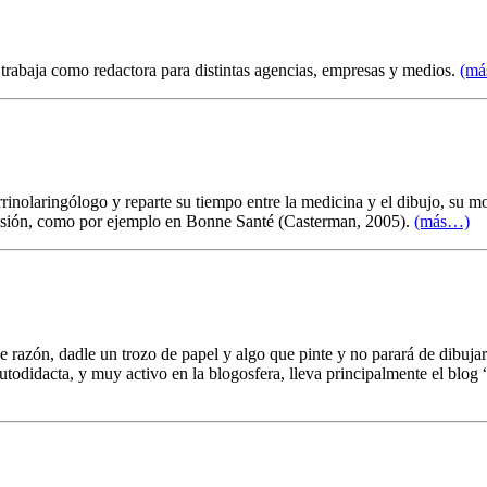
 trabaja como redactora para distintas agencias, empresas y medios.
(m
nolaringólogo y reparte su tiempo entre la medicina y el dibujo, su mo
ofesión, como por ejemplo en Bonne Santé (Casterman, 2005).
(más…)
razón, dadle un trozo de papel y algo que pinte y no parará de dibujar
l”, autodidacta, y muy activo en la blogosfera, lleva principalmen