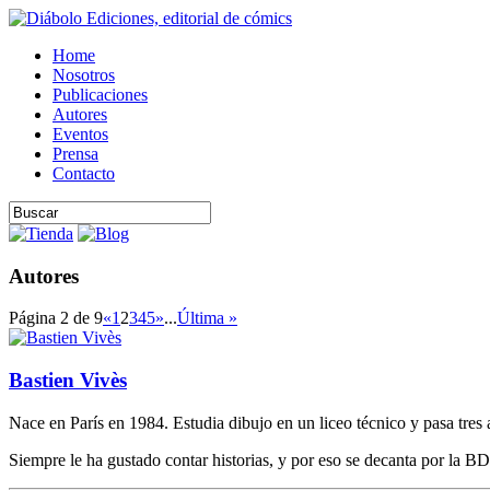
Home
Nosotros
Publicaciones
Autores
Eventos
Prensa
Contacto
Autores
Página 2 de 9
«
1
2
3
4
5
»
...
Última »
Bastien Vivès
Nace en París en 1984. Estudia dibujo en un liceo técnico y pasa tres
Siempre le ha gustado contar historias, y por eso se decanta por la B