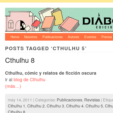
Home
Nosotros
Publicaciones
Autores
Eventos
Prensa
POSTS TAGGED ‘CTHULHU 5’
Cthulhu 8
Cthulhu, cómic y relatos de ficción oscura
ir al
blog de Cthulhu
(más…)
may 14, 2011 | Categorías:
Publicaciones
,
Revistas
| Etiqu
Cthulhu 1
,
Cthulhu 2
,
Cthulhu 3
,
Cthulhu 4
,
Cthulhu 5
,
Cthu
Cthulhu 8