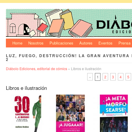
Home
Nosotros
Publicaciones
Autores
Eventos
Prensa
LUZ, FUEGO, DESTRUCCIÓN! LA GRAN AVENTURA
2
Diábolo Ediciones, editorial de cómics
» Libros e ilustración
«
1
2
3
4
5
Libros e ilustración