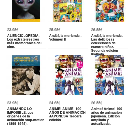
23.95€
25.95€
26.55€
ALIENCICLOPEDIA.
Andá!, la merienda .
Andá!, la merienda.
Los extraterrestres
Volumen II
Las deliciosas
más memorables del
colecciones de
cine.
nuestra niñez.
Segunda edición
limitada.
23.95€
24.65€
26.55€
ANIMANDO LO
ANIME! ANIME! 100
Anime! Anime! 100
IMPOSIBLE. Los
AÑOS DE ANIMACIÓN
años de animación
orígenes de la
JAPONESA Tercera
japonesa. Edición
animación stop-motion
edición
ampliada y
(1899-1945).
actualizada.