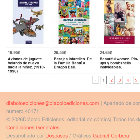
19.95€
26.55€
24.65€
Aviones de juguete.
Barajas infantiles. De
Beautiful women. Pin-
Volando de nuevo
la Familia Bantú a
ups y bombshells
hacia la niñez. (1910-
Dragon Ball.
inolvidables.
1990)
«
1
2
3
4
5
diaboloediciones@diaboloediciones.com
| Apartado de co
número 40171
© 2026Diábolo Ediciones, editorial de cómics| Todos los d
Condiciones Generales
Desarrollado por
Dospasos
/ Gráficos
Gabriel Corbera