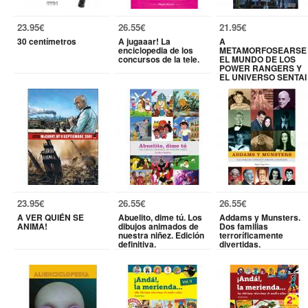
23.95€
26.55€
21.95€
30 centímetros
A jugaaar! La
A
enciclopedia de los
METAMORFOSEARSE
concursos de la tele.
EL MUNDO DE LOS
POWER RANGERS Y
EL UNIVERSO SENTAI
23.95€
26.55€
26.55€
A VER QUIÉN SE
Abuelito, dime tú. Los
Addams y Munsters.
ANIMA!
dibujos animados de
Dos familias
nuestra niñez. Edición
terroríficamente
definitiva.
divertidas.