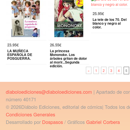
25.95€
La tele de los 70. Del
blanco y negro al
color.
23.95€
26.55€
LA MUÑECA
La princesa
ESPAÑOLA DE
Mononoke. Los
POSGUERRA.
árboles gritan de dolor
al morir...Segunda
edición.
«
1
2
3
4
5
diaboloediciones@diaboloediciones.com
| Apartado de co
número 40171
© 2026Diábolo Ediciones, editorial de cómics| Todos los d
Condiciones Generales
Desarrollado por
Dospasos
/ Gráficos
Gabriel Corbera