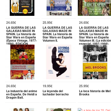
24.65€
25.95€
24.65€
LA GUERRA DE LAS
LA GUERRA DE LAS
LA GUERRA DE LAS
GALAXIAS MADE IN
GALAXIAS MADE IN
GALAXIAS MADE IN
SPAIN. La historia de
SPAIN. La historia de
SPAIN. La historia de
Star Wars en España
Star Wars en España
Star Wars en España
(Época Vintage, 1977-
Volumen II.
Volumen III. (La edición
1986). EDICIÓN
especial, 1997-1998).
DEFINITIVA.
24.65€
19.95€
25.95€
La industria del anime
La leyenda del
La loca historia de Mel
en España. De Heidi a
luchador borracho
Brooks
Dragon Ball.