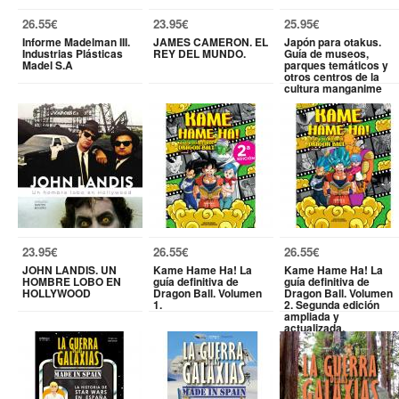
26.55€
23.95€
25.95€
Informe Madelman III.
JAMES CAMERON. EL
Japón para otakus.
Industrias Plásticas
REY DEL MUNDO.
Guía de museos,
Madel S.A
parques temáticos y
otros centros de la
cultura manganime
23.95€
26.55€
26.55€
JOHN LANDIS. UN
Kame Hame Ha! La
Kame Hame Ha! La
HOMBRE LOBO EN
guía definitiva de
guía definitiva de
HOLLYWOOD
Dragon Ball. Volumen
Dragon Ball. Volumen
1.
2. Segunda edición
ampliada y
actualizada.