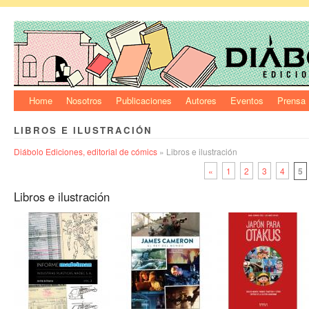
Home
Nosotros
Publicaciones
Autores
Eventos
Prensa
LIBROS E ILUSTRACIÓN
Diábolo Ediciones, editorial de cómics
» Libros e ilustración
«
1
2
3
4
5
Libros e ilustración