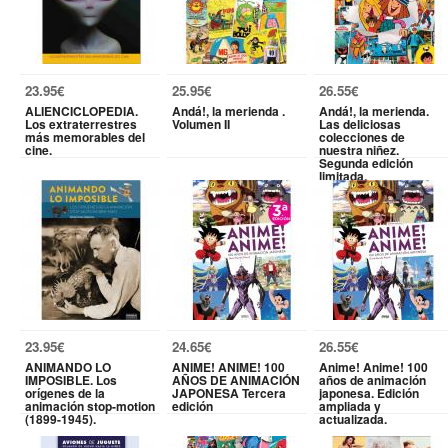
23.95€
25.95€
26.55€
ALIENCICLOPEDIA.
Andá!, la merienda .
Andá!, la merienda.
Los extraterrestres
Volumen II
Las deliciosas
más memorables del
colecciones de
cine.
nuestra niñez.
Segunda edición
limitada.
23.95€
24.65€
26.55€
ANIMANDO LO
ANIME! ANIME! 100
Anime! Anime! 100
IMPOSIBLE. Los
AÑOS DE ANIMACIÓN
años de animación
orígenes de la
JAPONESA Tercera
japonesa. Edición
animación stop-motion
edición
ampliada y
(1899-1945).
actualizada.