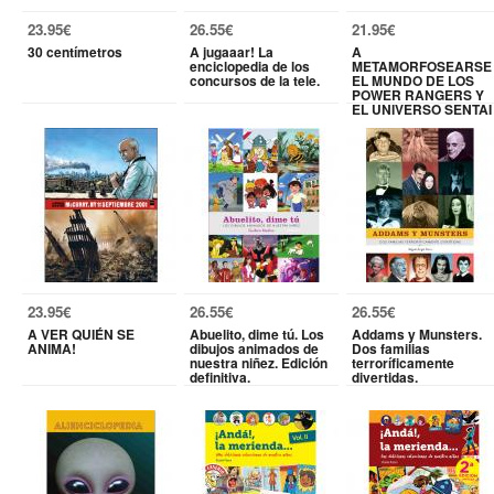
23.95€
26.55€
21.95€
30 centímetros
A jugaaar! La
A
enciclopedia de los
METAMORFOSEARSE
concursos de la tele.
EL MUNDO DE LOS
POWER RANGERS Y
EL UNIVERSO SENTAI
23.95€
26.55€
26.55€
A VER QUIÉN SE
Abuelito, dime tú. Los
Addams y Munsters.
ANIMA!
dibujos animados de
Dos familias
nuestra niñez. Edición
terroríficamente
definitiva.
divertidas.