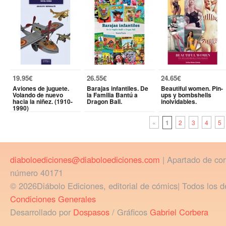
19.95€
26.55€
24.65€
Aviones de juguete.
Barajas infantiles. De
Beautiful women. Pin-
Volando de nuevo
la Familia Bantú a
ups y bombshells
hacia la niñez. (1910-
Dragon Ball.
inolvidables.
1990)
«
1
2
3
4
5
diaboloediciones@diaboloediciones.com
| Apartado de co
número 40171
© 2026Diábolo Ediciones, editorial de cómics| Todos los d
Condiciones Generales
Desarrollado por
Dospasos
/ Gráficos
Gabriel Corbera