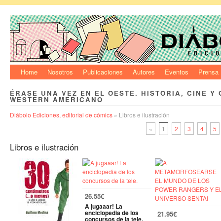
Home
Nosotros
Publicaciones
Autores
Eventos
Prensa
ÉRASE UNA VEZ EN EL OESTE. HISTORIA, CINE Y 
WESTERN AMERICANO
Diábolo Ediciones, editorial de cómics
» Libros e ilustración
«
1
2
3
4
5
Libros e ilustración
26.55€
A jugaaar! La
enciclopedia de los
21.95€
concursos de la tele.