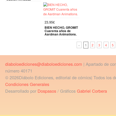
23.95€
BIEN HECHO, GROMIT
Cuarenta años de
Aardman Animations.
«
1
2
3
4
5
diaboloediciones@diaboloediciones.com
| Apartado de co
número 40171
© 2026Diábolo Ediciones, editorial de cómics| Todos los d
Condiciones Generales
Desarrollado por
Dospasos
/ Gráficos
Gabriel Corbera