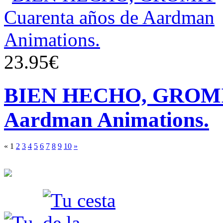
23.95€
BIEN HECHO, GROMIT
Aardman Animations.
«
1
2
3
4
5
6
7
8
9
10
»