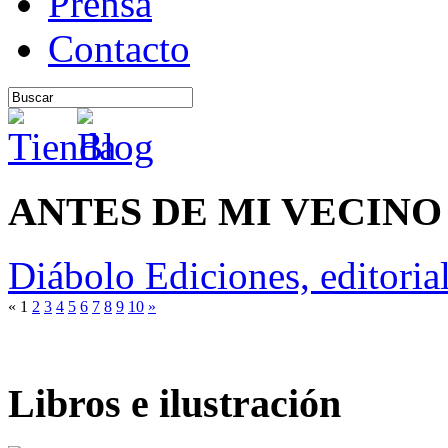
Prensa
Contacto
ANTES DE MI VECINO
Diábolo Ediciones, editoria
«
1
2
3
4
5
6
7
8
9
10
»
Libros e ilustración