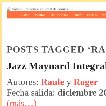
Home
Nosotros
Publicaciones
Autores
Eventos
Pr
POSTS TAGGED ‘RA
Jazz Maynard Integra
Autores:
Raule
y
Roger
Fecha salida:
diciembre 2
(más…)