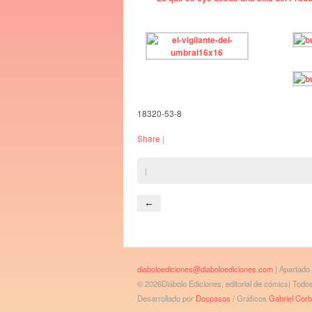
18320-53-8
Share
|
|
←
diaboloediciones@diaboloediciones.com
| Apartado
© 2026Diábolo Ediciones, editorial de cómics| Tod
Desarrollado por
Dospasos
/ Gráficos
Gabriel Cor