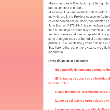
«Ese mundo es la Desolación (…) Te digo, homb
podría concebir o tolerar.»
«Entonces, tuve una revelación demoledora. 
me vinieron. Era la Proxima Abysso de Adán d
es el mundo blanco del norte, que también es 
John Buchan (1875-1940) fue un exitoso escri
todo nunca dejó de tener muy presente su Esc
treinta y nueve escalones, adaptada al cine p
serie protagonizada por Benedict Cumberbatch
justicia a un autor clásico y dotado de una eno
Este libro reúne, por primera vez, su ciclo de
legendaria.
Otros títulos de la colección:
-
En compañía de fantasmas (Amyas Nor
-
El fantasma de agua y otras historias 
84-18320-25-5
-
Nueve fantasmas (R.H.Malden
).
ISBN: 
-
La pesca del diablo y otros relatos ex
-
Lo que se oye desde una silla del Prado