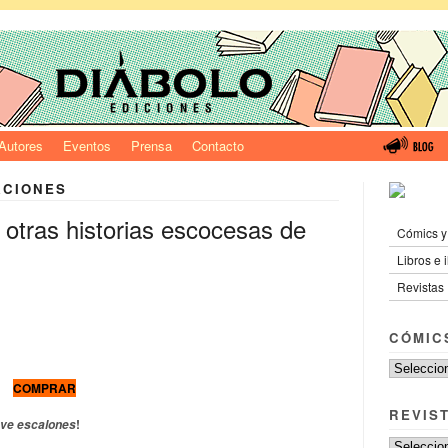
Autores
Eventos
Prensa
Contacto
ACIONES
y otras historias escocesas de
Cómics y
Libros e 
Revistas
CÓMIC
COMPRAR
REVIS
!
eve escalones