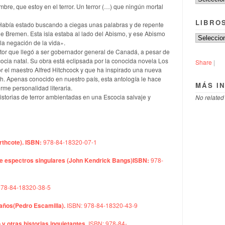
re, que estoy en el terror. Un terror (…) que ningún mortal
LIBRO
Había estado buscando a ciegas unas palabras y de repente
e Bremen. Esta isla estaba al lado del Abismo, y ese Abismo
la negación de la vida».
tor que llegó a ser gobernador general de Canadá, a pesar de
ocia natal. Su obra está eclipsada por la conocida novela Los
Share
|
or el maestro Alfred Hitchcock y que ha inspirado una nueva
. Apenas conocido en nuestro país, esta antología le hace
MÁS I
rme personalidad literaria.
 historias de terror ambientadas en una Escocia salvaje y
No related
thcote). ISBN:
978-84-18320-07-1
de espectros singulares (John Kendrick Bangs)
ISBN:
978-
978-84-18320-38-5
traños(Pedro Escamilla).
ISBN: 978-84-18320-43-9
 y otras historias inquietantes.
ISBN: 978-84-