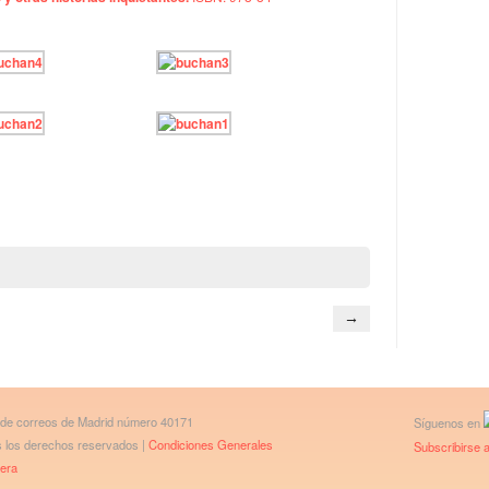
→
 de correos de Madrid número 40171
Síguenos en
os los derechos reservados |
Condiciones Generales
Subscribirse a
bera