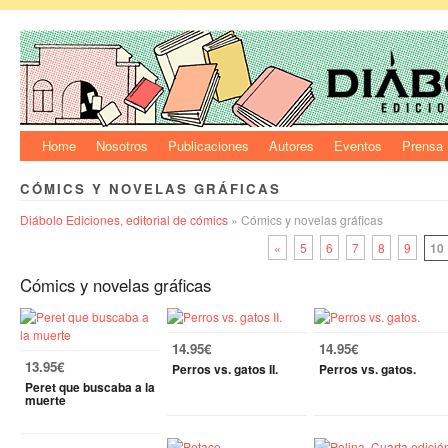
Home
Nosotros
Publicaciones
Autores
Eventos
Prensa
CÓMICS Y NOVELAS GRÁFICAS
Diábolo Ediciones, editorial de cómics
» Cómics y novelas gráficas
«
5
6
7
8
9
10
Cómics y novelas gráficas
14.95€
14.95€
13.95€
Perros vs. gatos II.
Perros vs. gatos.
Peret que buscaba a la
muerte