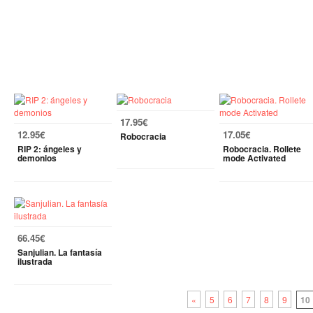
17.95€
12.95€
17.05€
Robocracia
RIP 2: ángeles y
Robocracia. Rollete
demonios
mode Activated
66.45€
Sanjulian. La fantasía
ilustrada
«
5
6
7
8
9
10