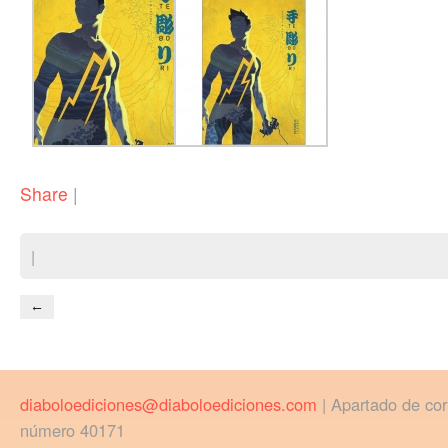
Share
|
|
←
diaboloediciones@diaboloediciones.com
| Apartado de co
número 40171