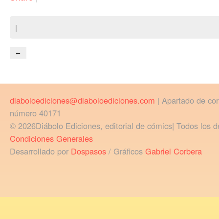
|
←
diaboloediciones@diaboloediciones.com
| Apartado de co
número 40171
© 2026Diábolo Ediciones, editorial de cómics| Todos los d
Condiciones Generales
Desarrollado por
Dospasos
/ Gráficos
Gabriel Corbera