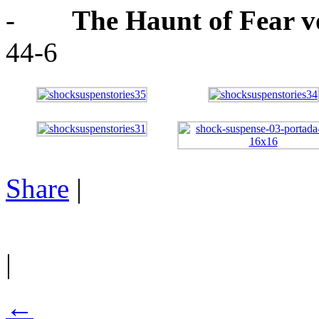
-
The Haunt of Fear 
44-6
Share
|
|
←