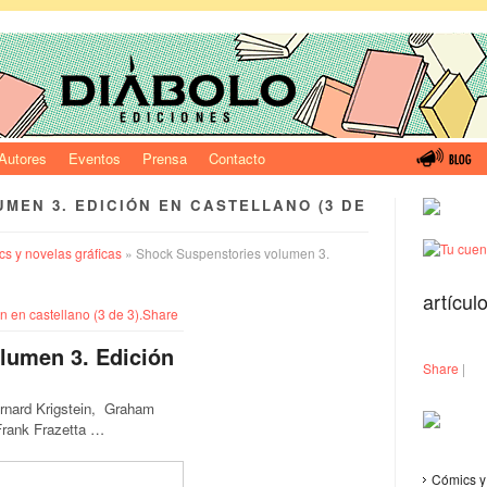
Autores
Eventos
Prensa
Contacto
MEN 3. EDICIÓN EN CASTELLANO (3 DE
s y novelas gráficas
» Shock Suspenstories volumen 3.
artícul
Share
lumen 3. Edición
Share
|
ernard Krigstein, Graham
Frank Frazetta …
Cómics y 