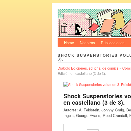
Home
Nosotros
Publicaciones
SHOCK SUSPENSTORIES VOLU
3).
Diábolo Ediciones, editorial de cómics
»
Cómic
Edición en castellano (3 de 3).
Shock Suspenstories vo
en castellano (3 de 3).
Autores: Al Feldstein, Johnny Craig, B
Ingels, George Evans, Reed Crandall, 