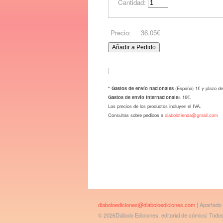
Cantidad:
Precio:
36.05€
|
* Gastos de envío nacionales
(España) 1€ y plazo de
Gastos de envío internacionale
s 16€.
Los precios de los productos incluyen el IVA.
Consultas sobre pedidos a
diabolotienda@gmail.com
diaboloediciones@diaboloediciones.com
| Apartado
© 2026Diábolo Ediciones, editorial de cómics| Tod