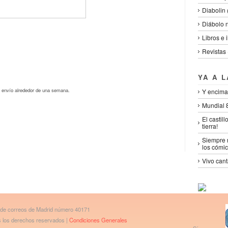
Diabolin (
Diábolo 
Libros e 
Revistas 
YA A 
 envío alrededor de una semana.
Y encima
Mundial 8
El castil
tierra!
Siempre n
los cómic
Vivo cant
 de correos de Madrid número 40171
os los derechos reservados |
Condiciones Generales