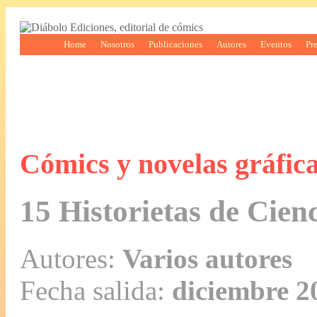
Home
Nosotros
Publicaciones
Autores
Eventos
Pr
Cómics y novelas gráfic
15 Historietas de Cien
Autores:
Varios autores
Fecha salida:
diciembre 2