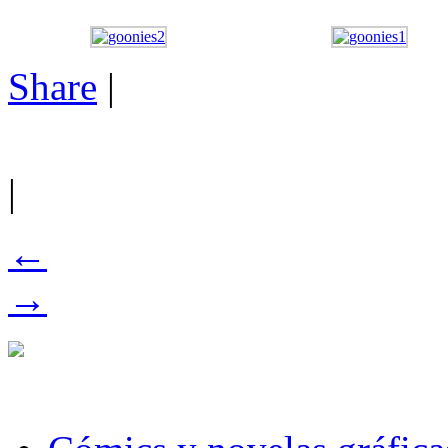
Share
|
|
←
→