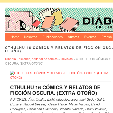
Home
Nosotros
Publicaciones
Autores
Eventos
Prensa
CTHULHU 16 CÓMICS Y RELATOS DE FICCIÓN OSC
OTOÑO)
Diábolo Ediciones, editorial de cómics
»
Revistas
» CTHULHU 16 CÓMICS Y 
OSCURA. (EXTRA OTOÑO)
CTHULHU 16 CÓMICS Y RELATOS DE
FICCIÓN OSCURA. (EXTRA OTOÑO)
AUTORES:
Álex Ogalla, Elchinodepelocrespo, Javi Godoy,Sal L.
Donaire, Raquel Besset, César Herce, Mauro Vargas, David
Rodríguez, Sebastián Giacobino, Vicente Navarro, Pedro Villarejo,