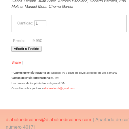
Carlos Lamani, Juan Soler, Antonio Escolano, Roberto Barreiro, Edu
Molina, Manuel Mota, Chema García
Cantidad:
Precio:
9.95€
Share
|
* Gastos de envío nacionales
(España) 1€ y plazo de envío alrededor de una semana.
Gastos de envío internacionale
s 16€.
Los precios de los productos incluyen el IVA.
Consultas sobre pedidos a
diabolotienda@gmail.com
diaboloediciones@diaboloediciones.com
| Apartado de co
número 40171