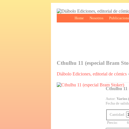
Home
Nosotros
Publicacion
Cthulhu 11 (especial Bram Sto
Diábolo Ediciones, editorial de cómics
Cthulhu 11 
Autor:
Varios
Fecha de salid
Cantidad:
Precio:
6