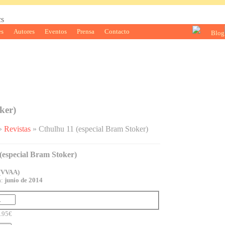
es
Autores
Eventos
Prensa
Contacto
ker)
»
Revistas
» Cthulhu 11 (especial Bram Stoker)
(especial Bram Stoker)
 (VVAA)
a:
junio de 2014
.95€