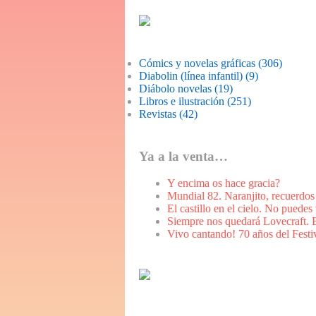
Cómics y novelas gráficas (306)
Diabolin (línea infantil) (9)
Diábolo novelas (19)
Libros e ilustración (251)
Revistas (42)
Ya a la venta…
Y encima os hace gracia?
Mundial 82. Naranjito, recuerdos
El castillo en el cielo. No puedes 
Siempre nos quedará Lovecraft. E
Vivo cantando! 70 años del Festi