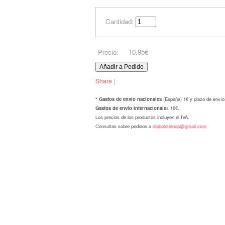
Cantidad:
Precio:
10.95€
Share
|
* Gastos de envío nacionales
(España) 1€ y plazo de envío
Gastos de envío internacionale
s 16€.
Los precios de los productos incluyen el IVA.
Consultas sobre pedidos a
diabolotienda@gmail.com