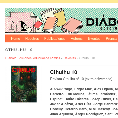
Home
Nosotros
Publicaciones
Autores
Eventos
Prensa
CTHULHU 10
Diábolo Ediciones, editorial de cómics
»
Revistas
» Cthulhu 10
Cthulhu 10
Revista Cthulhu nº 10 (extra aniversario)
Autores:
Yago, Edgar Max, Álex Ogalla, M
Barreiro, Edu Molina, Fátima Fernández,
Espinet, Raúlo Cáceres, Josep Oliver, Bar
Javier Alcázar, Ariel Díaz, Jorge Cabreri
Conelly, Gerardo Baró, M.M. Bascoy, Jos
Juan Aguilera, Ángel Rodríguez, Santi P