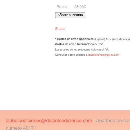
Precio:
23.95€
Share
|
* Gastos de envío nacionales
(España) 1€ y plazo de envío
Gastos de envío internacionale
s 16€.
Los precios de los productos incluyen el IVA.
Consultas sobre pedidos a
diabolotienda@gmail.com
diaboloediciones@diaboloediciones.com
| Apartado de co
número 40171