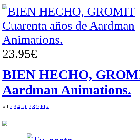
23.95€
BIEN HECHO, GROMIT
Aardman Animations.
«
1
2
3
4
5
6
7
8
9
10
»