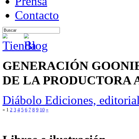
Prensa
Contacto
GENERACIÓN GOONIE
DE LA PRODUCTORA 
Diábolo Ediciones, editoria
«
1
2
3
4
5
6
7
8
9
10
»