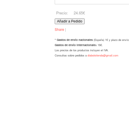
Precio:
24.65€
Share
|
* Gastos de envío nacionales
(España) 1€ y plazo de envío
Gastos de envío internacionale
s 16€.
Los precios de los productos incluyen el IVA.
Consultas sobre pedidos a
diabolotienda@gmail.com