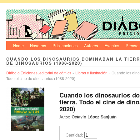
Home
Nosotros
Publicaciones
Autores
Eventos
Prensa
CUANDO LOS DINOSAURIOS DOMINABAN LA TIERR
DE DINOSAURIOS (1988-2020)
Diábolo Ediciones, editorial de cómics
»
Libros e ilustración
» Cuando los dinos
Todo el cine de dinosaurios (1988-2020)
Cuando los dinosaurios d
tierra. Todo el cine de din
2020)
Autor:
Octavio López Sanjuán
Cantidad: