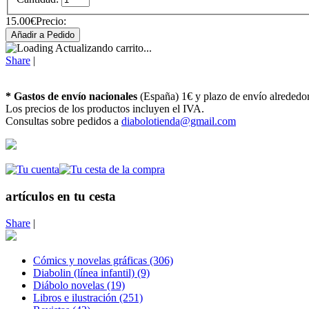
15.00€
Precio:
Actualizando carrito...
Share
|
* Gastos de envío nacionales
(España) 1€ y plazo de envío alrededo
Los precios de los productos incluyen el IVA.
Consultas sobre pedidos a
diabolotienda@gmail.com
artículos en tu cesta
Share
|
Cómics y novelas gráficas (306)
Diabolin (línea infantil) (9)
Diábolo novelas (19)
Libros e ilustración (251)