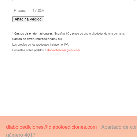
Precio:
17.05€
* Gastos de envío nacionales
(España) 1€ y plazo de envío alrededor de una semana.
Gastos de envío internacionale
s 16€.
Los precios de los productos incluyen el IVA.
Consultas sobre pedidos a
diabolotienda@gmail.com
diaboloediciones@diaboloediciones.com
| Apartado de co
número 40171