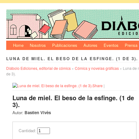
Home
Nosotros
Publicaciones
Autores
Eventos
Prensa
LUNA DE MIEL. EL BESO DE LA ESFINGE. (1 DE 3).
Diábolo Ediciones, editorial de cómics
»
Cómics y novelas gráficas
» Luna de mi
de 3).
Share
|
Luna de miel. El beso de la esfinge. (1 de
3).
Autor:
Bastien
Vivès
Cantidad: