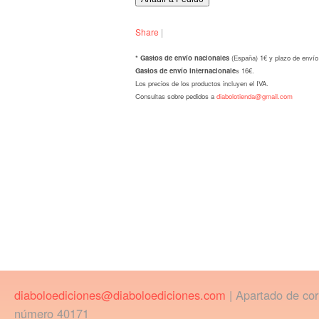
Share
|
* Gastos de envío nacionales
(España) 1€ y plazo de envío
Gastos de envío internacionale
s 16€.
Los precios de los productos incluyen el IVA.
Consultas sobre pedidos a
diabolotienda@gmail.com
diaboloediciones@diaboloediciones.com
| Apartado de co
número 40171