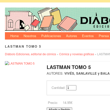
Home
Nosotros
Publicaciones
Autores
Eventos
Prensa
LASTMAN TOMO 5
Diábolo Ediciones, editorial de cómics
»
Cómics y novelas gráficas
» LASTMA
LASTMAN TOMO 5
AUTORES:
VIVÉS, SANLAVILLE y BAL
Cantidad:
Precio:
14.95€