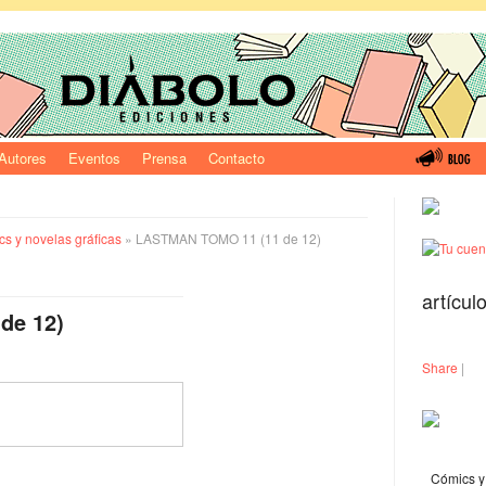
Autores
Eventos
Prensa
Contacto
s y novelas gráficas
» LASTMAN TOMO 11 (11 de 12)
artícul
de 12)
Share
|
Cómics y 