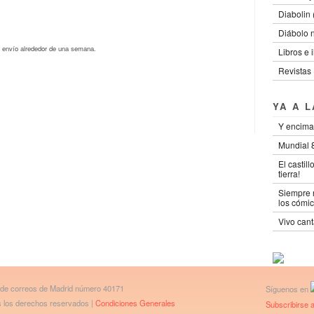
Diabolin (
Diábolo 
 envío alrededor de una semana.
Libros e 
Revistas 
YA A 
Y encima
Mundial 8
El castil
tierra!
Siempre n
los cómic
Vivo cant
 de correos de Madrid número 40171
Síguenos en
os los derechos reservados |
Condiciones Generales
Subscribirse a