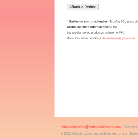
* Gastos de envío nacionales
(España) 1€ y plazo de
Gastos de envío internacionale
s 16€.
Los precios de los productos incluyen el IVA.
Consultas sobre pedidos a
diabolotienda@gmail.com
diaboloediciones@diaboloediciones.com
| Apartado
© 2026Diábolo Ediciones, editorial de cómics| Tod