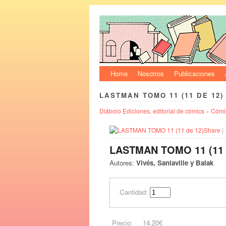
Home
Nosotros
Publicaciones
LASTMAN TOMO 11 (11 DE 12)
Diábolo Ediciones, editorial de cómics
»
Cómic
Share
|
LASTMAN TOMO 11 (11 
Autores:
Vivés, Sanlaville y Balak
Cantidad:
Precio:
14.20€