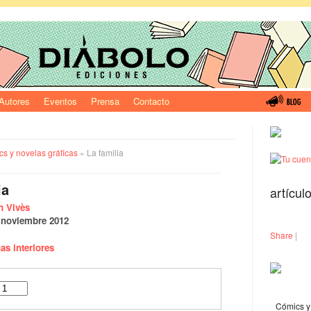
Autores
Eventos
Prensa
Contacto
s y novelas gráficas
» La familia
ia
artícul
n Vivès
:
noviembre 2012
Share
|
as interiores
Cómics y 