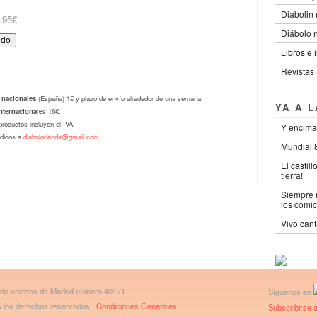
Diabolin (
.95€
Diábolo 
Libros e 
Revistas 
 nacionales
(España) 1€ y plazo de envío alrededor de una semana.
YA A 
nternacionale
s 16€.
productos incluyen el IVA.
Y encima
edidos a
diabolotienda@gmail.com
Mundial 8
El castil
tierra!
Siempre n
los cómic
Vivo cant
 de correos de Madrid número 40171
Síguenos en
os los derechos reservados |
Condiciones Generales
Subscribirse a