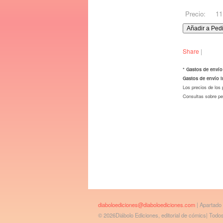
Precio:
11
Share
|
* Gastos de envío
Gastos de envío i
Los precios de los 
Consultas sobre p
diaboloediciones@diaboloediciones.com
| Apartado
© 2026Diábolo Ediciones, editorial de cómics| Tod