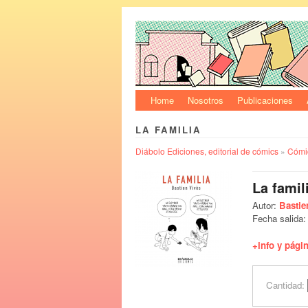
Home
Nosotros
Publicaciones
LA FAMILIA
Diábolo Ediciones, editorial de cómics
»
Cómic
La famil
Autor:
Bastie
Fecha salida
+info y págin
Cantidad: