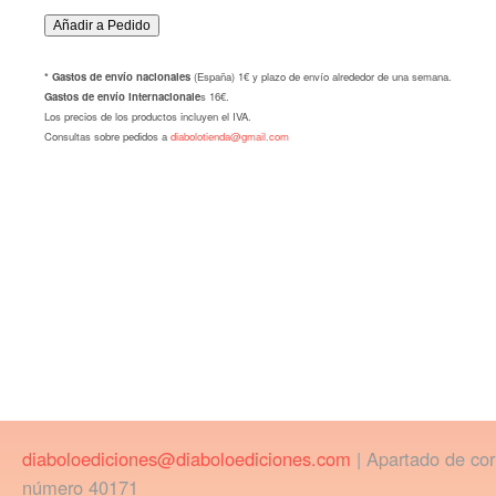
* Gastos de envío nacionales
(España) 1€ y plazo de envío alrededor de una semana.
Gastos de envío internacionale
s 16€.
Los precios de los productos incluyen el IVA.
Consultas sobre pedidos a
diabolotienda@gmail.com
diaboloediciones@diaboloediciones.com
| Apartado de co
número 40171