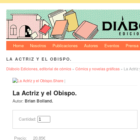
Home
Nosotros
Publicaciones
Autores
Eventos
Prensa
LA ACTRIZ Y EL OBISPO.
Diábolo Ediciones, editorial de cómics
»
Cómics y novelas gráficas
» La Actriz 
Share
|
La Actriz y el Obispo.
Autor:
Brian Bolland.
Cantidad:
Precio:
20.85€