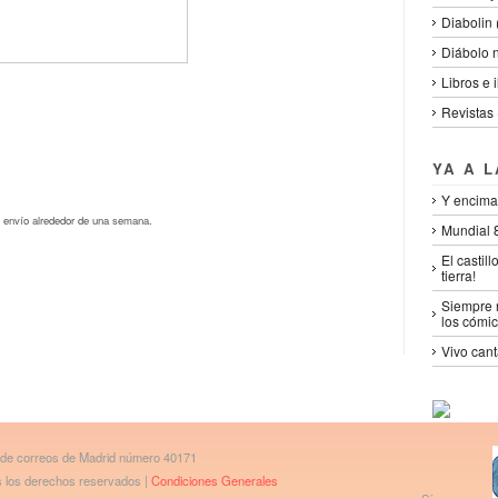
Diabolin (
Diábolo 
Libros e 
Revistas 
YA A 
Y encima
 envío alrededor de una semana.
Mundial 8
El castil
tierra!
Siempre n
los cómic
Vivo cant
 de correos de Madrid número 40171
os los derechos reservados |
Condiciones Generales