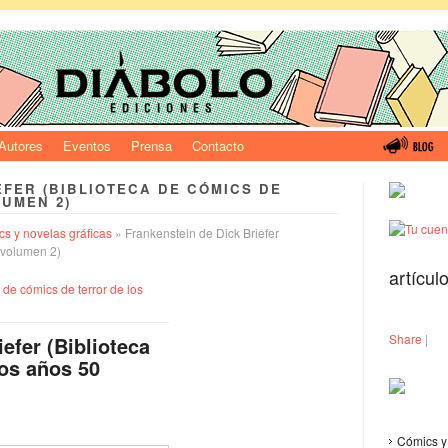
Autores
Eventos
Prensa
Contacto
EFER (BIBLIOTECA DE CÓMICS DE
LUMEN 2)
s y novelas gráficas
» Frankenstein de Dick Briefer
0 volumen 2)
artícul
Share
|
efer (Biblioteca
los años 50
Cómics y 