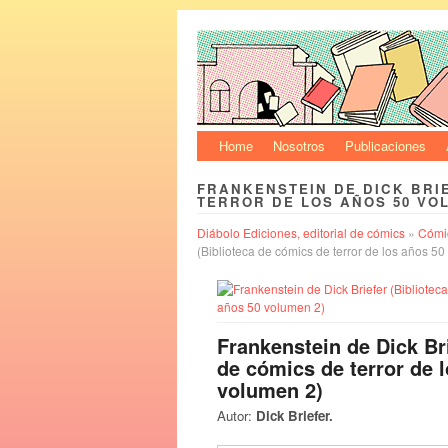
Home
Nosotros
Publicaciones
FRANKENSTEIN DE DICK BRI
TERROR DE LOS AÑOS 50 VO
Diábolo Ediciones, editorial de cómics
»
Cómic
(Biblioteca de cómics de terror de los años 5
Frankenstein de Dick Bri
de cómics de terror de 
volumen 2)
Autor:
Dick Briefer.