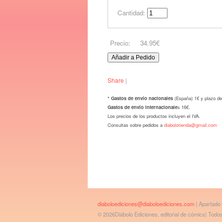
Cantidad:
Precio:
34.95€
Share
|
* Gastos de envío nacionales
(España) 1€ y plazo de
Gastos de envío internacionale
s 16€.
Los precios de los productos incluyen el IVA.
Consultas sobre pedidos a
diabolotienda@gmail.com
diaboloediciones@diaboloediciones.com
| Apartado
© 2026Diábolo Ediciones, editorial de cómics| Tod