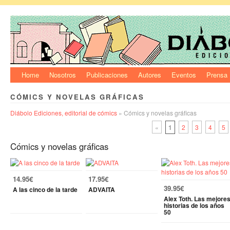
Home
Nosotros
Publicaciones
Autores
Eventos
Prensa
CÓMICS Y NOVELAS GRÁFICAS
Diábolo Ediciones, editorial de cómics
» Cómics y novelas gráficas
«
1
2
3
4
5
Cómics y novelas gráficas
14.95€
17.95€
39.95€
A las cinco de la tarde
ADVAITA
Alex Toth. Las mejore
historias de los años
50