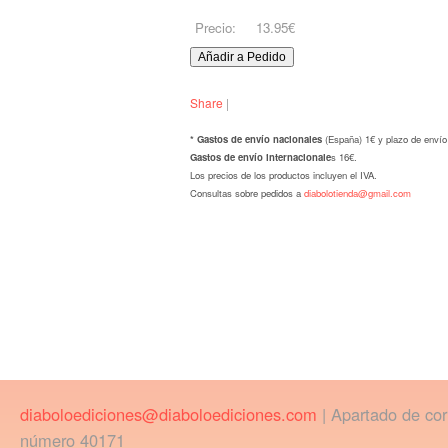
Precio:
13.95€
Share
|
* Gastos de envío nacionales
(España) 1€ y plazo de envío
Gastos de envío internacionale
s 16€.
Los precios de los productos incluyen el IVA.
Consultas sobre pedidos a
diabolotienda@gmail.com
diaboloediciones@diaboloediciones.com
| Apartado de co
número 40171