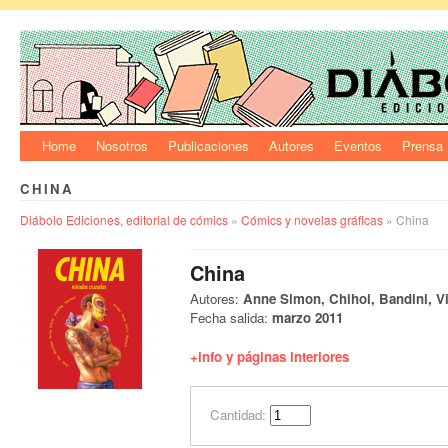
Home
Nosotros
Publicaciones
Autores
Eventos
Prensa
CHINA
Diábolo Ediciones, editorial de cómics
»
Cómics y novelas gráficas
» China
China
Autores:
Anne Simon, Chihoi, Bandini, 
Fecha salida:
marzo 2011
+info y páginas interiores
Cantidad: