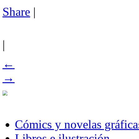
Share
|
|
←
→
Cómics y novelas gráfica
Libros e ilustración