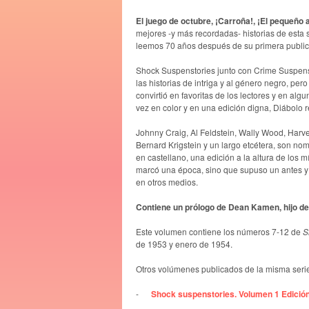
El juego de octubre, ¡Carroña!, ¡El pequeño a
mejores -y más recordadas- historias de esta
leemos 70 años después de su primera public
Shock Suspenstories junto con Crime Suspenst
las historias de intriga y al género negro, pero
convirtió en favoritas de los lectores y en al
vez en color y en una edición digna, Diábolo r
Johnny Craig, Al Feldstein, Wally Wood, Harv
Bernard Krigstein y un largo etcétera, son nom
en castellano, una edición a la altura de los 
marcó una época, sino que supuso un antes y u
en otros medios.
Contiene un prólogo de Dean Kamen, hijo de
Este volumen contiene los números 7-12 de
S
de 1953 y enero de 1954.
Otros volúmenes publicados de la misma seri
-
Shock suspenstories. Volumen 1 Edición