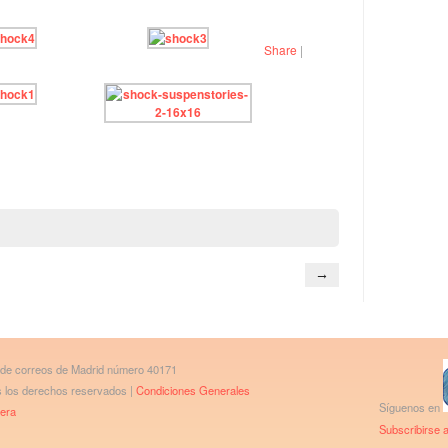
Share
|
→
 de correos de Madrid número 40171
os los derechos reservados |
Condiciones Generales
Síguenos en
bera
Subscribirse a