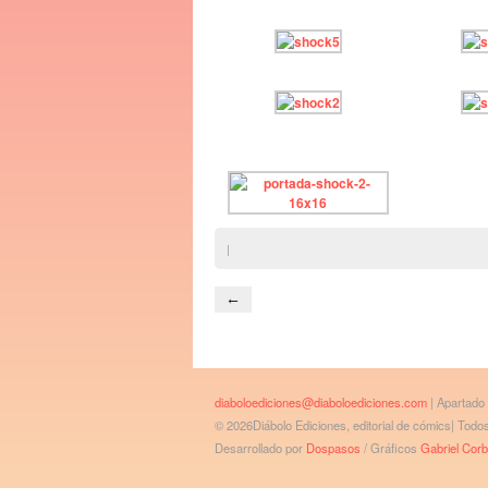
|
←
diaboloediciones@diaboloediciones.com
| Apartado
© 2026Diábolo Ediciones, editorial de cómics| Tod
Desarrollado por
Dospasos
/ Gráficos
Gabriel Cor