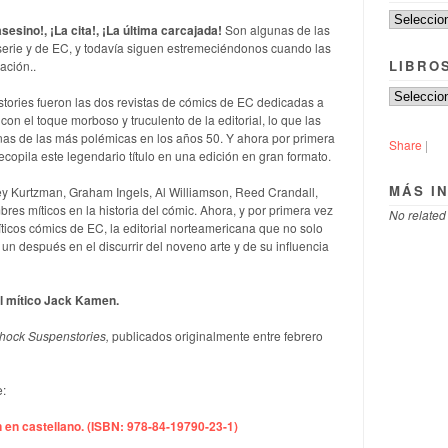
sesino!, ¡La cita!, ¡La última carcajada!
Son algunas de las
 serie y de EC, y todavía siguen estremeciéndonos cuando las
LIBRO
ación..
ories fueron las dos revistas de cómics de EC dedicadas a
 con el toque morboso y truculento de la editorial, lo que las
gunas de las más polémicas en los años 50. Y ahora por primera
Share
|
ecopila este legendario título en una edición en gran formato.
MÁS I
ey Kurtzman, Graham Ingels, Al Williamson, Reed Crandall,
bres míticos en la historia del cómic. Ahora, y por primera vez
No related
míticos cómics de EC, la editorial norteamericana que no solo
n después en el discurrir del noveno arte y de su influencia
l mítico Jack Kamen.
hock Suspenstories,
publicados originalmente entre febrero
e:
 en castellano. (ISBN: 978-84-19790-23-1)