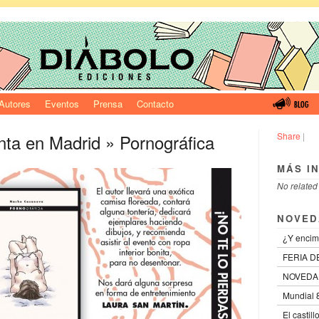
Autores
Eventos
Prensa
Contacto
nta en Madrid
» Pornográfica
Share
|
MÁS I
No related
NOVED
¿Y encim
FERIA D
NOVEDA
Mundial 8
El castil