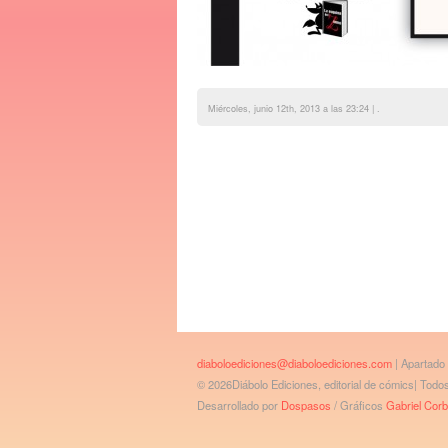
Miércoles, junio 12th, 2013 a las 23:24 | .
diaboloediciones@diaboloediciones.com
| Apartado
© 2026Diábolo Ediciones, editorial de cómics| Tod
Desarrollado por
Dospasos
/ Gráficos
Gabriel Cor