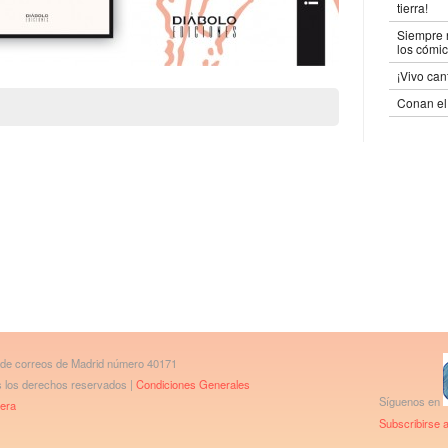
tierra!
Siempre n
los cómic
¡Vivo can
Conan el 
 de correos de Madrid número 40171
os los derechos reservados |
Condiciones Generales
Síguenos en
bera
Subscribirse a