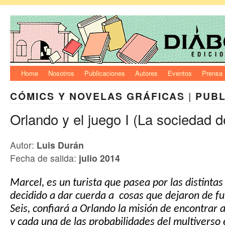
Home
Nosotros
Publicaciones
Autores
Eventos
Prensa
CÓMICS Y NOVELAS GRÁFICAS
|
PUBL
Orlando y el juego I (La sociedad de
Autor:
Luis Durán
Fecha de salida:
julio 2014
Marcel,
es un turista que
pasea por las distintas
decidido a dar
cuerda a
cosas que dejaron de fu
Seis, confiará a Orlando
la
misión de encontrar 
y cada
una de las probabilidades del multiverso 