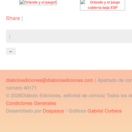
Share
|
|
←
diaboloediciones@diaboloediciones.com
| Apartado de co
número 40171
© 2026Diábolo Ediciones, editorial de cómics| Todos los d
Condiciones Generales
Desarrollado por
Dospasos
/ Gráficos
Gabriel Corbera