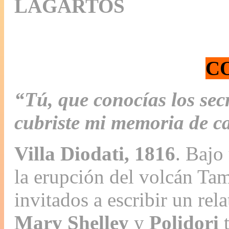
LAGARTOS
C
“Tú, que conocías los secr
cubriste mi memoria de ca
Villa Diodati, 1816
. Bajo
la erupción del volcán Ta
invitados a escribir un rel
Mary Shelley
y
Polidori
t