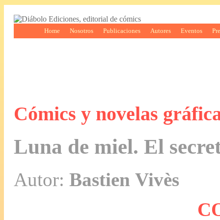
Home
Nosotros
Publicaciones
Autores
Eventos
Pr
Cómics y novelas gráfic
Luna de miel. El secret
Autor:
Bastien Vivès
C