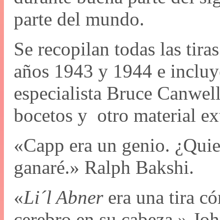
parte del mundo.
Se recopilan todas las tira
años 1943 y 1944 e incluy
especialista Bruce Canwell
bocetos y otro material ex
«Capp era un genio. ¿Quier
ganaré.» Ralph Bakshi.
«
Li´l Abner
era una tira c
cerebro en su cabeza.» Jo