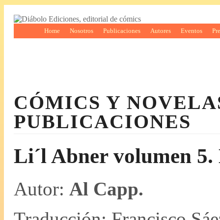
Home
Nosotros
Publicaciones
Autores
Eventos
Pr
CÓMICS Y NOVELA
PUBLICACIONES
Li´l Abner volumen 5. 
Autor:
Al Capp.
Traducción: Francisco Sáe