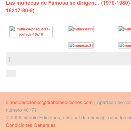
Las muñecas de Famosa se dirigen… (1970-1980) 
16217-80-9)
|
←
diaboloediciones@diaboloediciones.com
| Apartado de co
número 40171
© 2026Diábolo Ediciones, editorial de cómics| Todos los d
Condiciones Generales