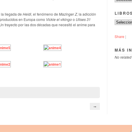
LIBRO
, la llegada de
Heidi
, el fenómeno de
Mazinger Z,
la adicción
s producidos en Europa como
Vickie el vikingo
o
Ulises 31
 Un trayecto por las dos décadas que necesitó el anime para
Share
|
MÁS I
No related
→