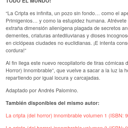
TODO EL MUNDO!
“La Cripta es infinita, un pozo sin fondo… como el ape
Primigenios… y como la estupidez humana. Atrévete 
extraña dimensión alienígena plagada de secretos anc
dementes, criaturas antediluvianas y dioses incognos
en ciclópeas ciudades no euclidianas. ¡E intenta conse
cordura!”
Al fin llega este nuevo recopilatorio de tiras cómicas 
Horror) Innombrable”, que vuelve a sacar a la luz la 
repartiendo por igual locura y carcajadas.
Adaptado por Andrés Palomino.
También disponibles del mismo autor:
La cripta (del horror) innombrable volumen 1 (ISBN:
La cripta (del horror) innombrable volumen 2 (ISBN: