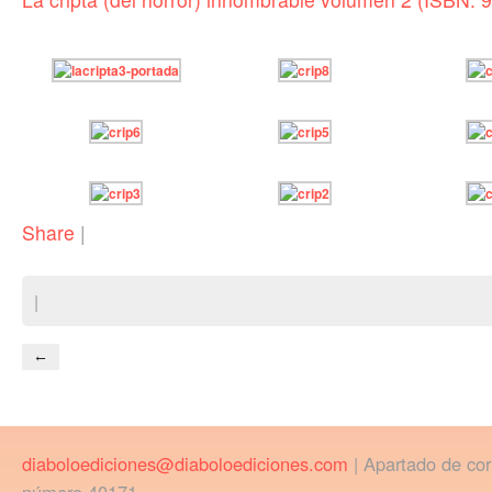
Share
|
|
←
diaboloediciones@diaboloediciones.com
| Apartado de co