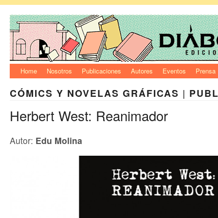
Home
Nosotros
Publicaciones
Autores
Eventos
Prensa
CÓMICS Y NOVELAS GRÁFICAS
|
PUBL
Herbert West: Reanimador
Autor:
Edu Molina