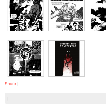
Share
|
|