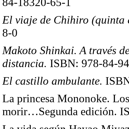
84-18320-65-1
El viaje de Chihiro (quinta 
8-0
Makoto Shinkai. A través del
distancia.
ISBN: 978-84-9
El castillo ambulante.
ISBN
La princesa Mononoke. Los á
morir…Segunda edición. I
La vida según Hayao Miya