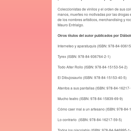
Coleccionistas de vinilos y el orden de sus co
manos, muertes no motivadas por las drogas en 
de los nombres artísticos, merchandising y 
Mauro Entrialgo.
Otros títulos del autor publicados por Diábo
Interneteo y aparatuquis (ISBN: 978-84-93615
Tyrex (ISBN: 978-84-936764-2-1)
Todo Alter Rollo (ISBN: 978-84-15153-54-2)
El Dibujosaurio (ISBN: 978-84-15153-40-5)
Atentos a sus pantallas (ISBN: 978-84-16217-
Mucho teatro (ISBN: 978-84-15839-69-9)
Cómo caer mal a un artesano (ISBN: 978-84-
Lo contrario (ISBN: 978-84-16217-59-5)
Todos los piscolabis (ISBN: 978-84-946995-1-