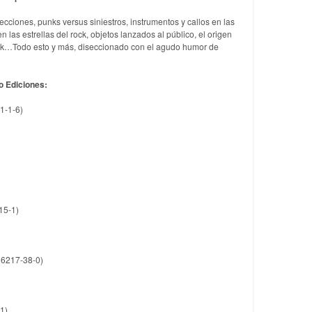
lecciones, punks versus siniestros, instrumentos y callos en las
las estrellas del rock, objetos lanzados al público, el origen
rock…Todo esto y más, diseccionado con el agudo humor de
lo Ediciones:
1-1-6)
15-1)
16217-38-0)
1)