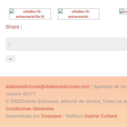
Share
|
|
←
diaboloediciones@diaboloediciones.com
| Apartado de co
número 40171
© 2026Diábolo Ediciones, editorial de cómics| Todos los d
Condiciones Generales
Desarrollado por
Dospasos
/ Gráficos
Gabriel Corbera