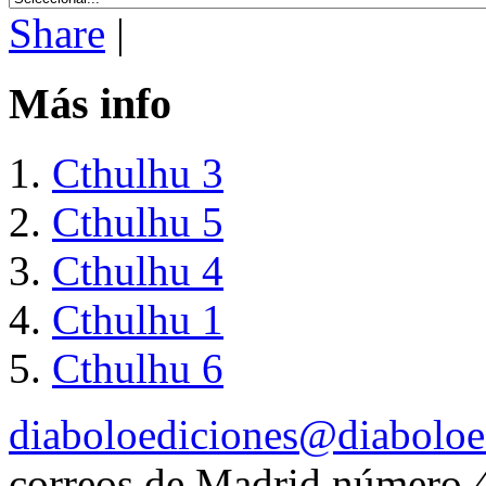
Share
|
Más info
Cthulhu 3
Cthulhu 5
Cthulhu 4
Cthulhu 1
Cthulhu 6
diaboloediciones@diaboloe
correos de Madrid número 