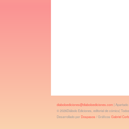
diaboloediciones@diaboloediciones.com
| Apartado
© 2026Diábolo Ediciones, editorial de cómics| Tod
Desarrollado por
Dospasos
/ Gráficos
Gabriel Cor