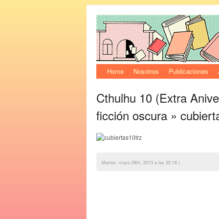
Home
Nosotros
Publicaciones
Cthulhu 10 (Extra Anive
ficción oscura
» cubiert
Martes, mayo 28th, 2013 a las 22:18 | .