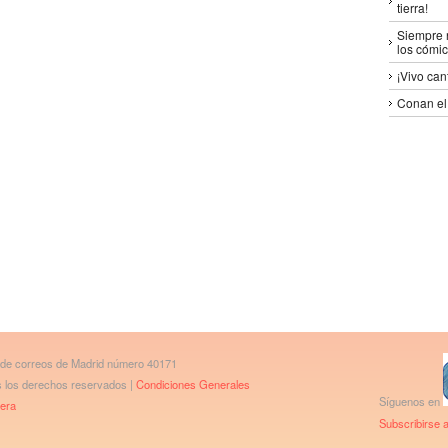
tierra!
Siempre n
los cómic
¡Vivo can
Conan el 
 de correos de Madrid número 40171
os los derechos reservados |
Condiciones Generales
Síguenos en
bera
Subscribirse a