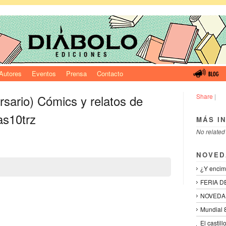
Autores
Eventos
Prensa
Contacto
rsario) Cómics y relatos de
Share
|
as10trz
MÁS I
No related
NOVED
¿Y encim
FERIA D
NOVEDA
Mundial 8
El castil